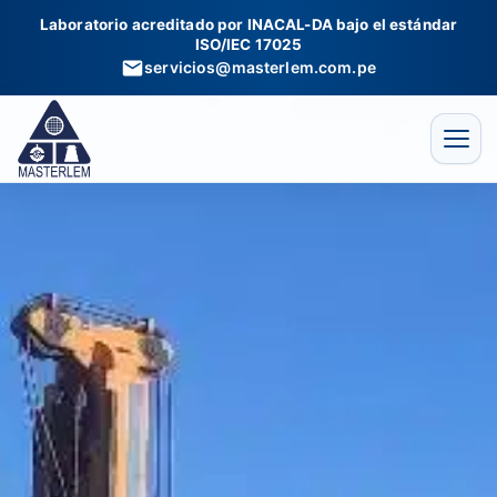
Ir
Laboratorio acreditado por INACAL-DA bajo el estándar
al
ISO/IEC 17025
contenido
servicios@masterlem.com.pe