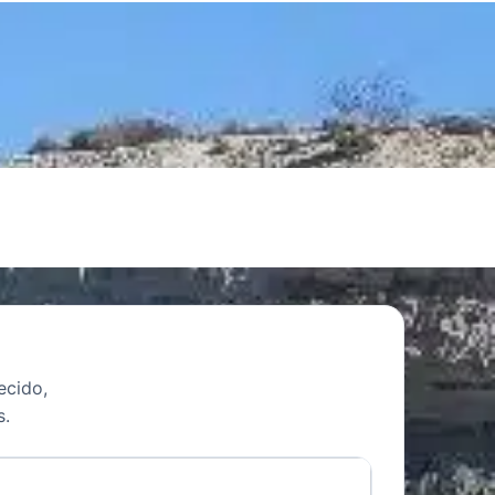
ecido,
s.