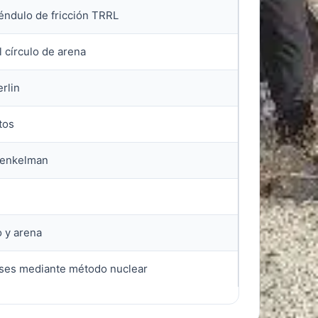
éndulo de fricción TRRL
 círculo de arena
rlin
tos
 Benkelman
 y arena
ases mediante método nuclear