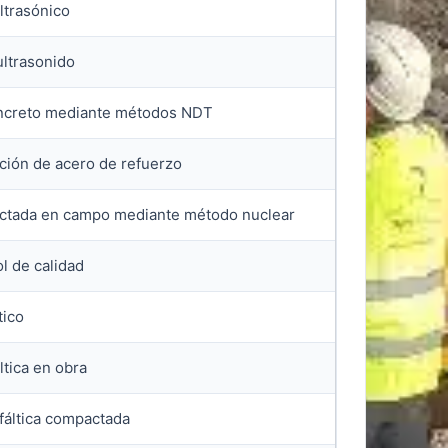
ltrasónico
ultrasonido
concreto mediante métodos NDT
ción de acero de refuerzo
actada en campo mediante método nuclear
l de calidad
tico
ltica en obra
fáltica compactada