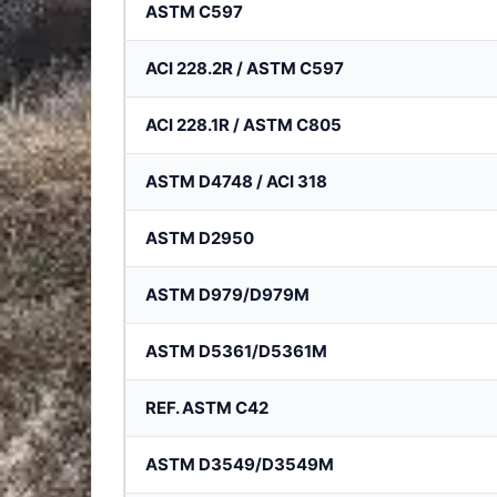
ASTM C597
ACI 228.2R / ASTM C597
ACI 228.1R / ASTM C805
ASTM D4748 / ACI 318
ASTM D2950
ASTM D979/D979M
ASTM D5361/D5361M
REF. ASTM C42
ASTM D3549/D3549M