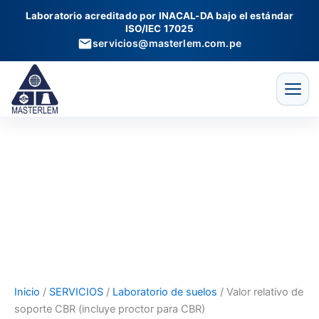
Valor
Ir
Laboratorio acreditado por INACAL-DA bajo el estándar
relativo
al
ISO/IEC 17025
de
contenido
servicios@masterlem.com.pe
soporte
CBR
(incluye
proctor
para
CBR)
cantidad
Inicio
/
SERVICIOS
/
Laboratorio de suelos
/ Valor relativo de
soporte CBR (incluye proctor para CBR)