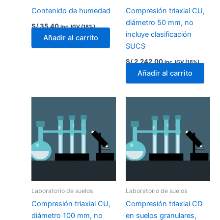
Contenido de humedad
Compresión triaxial CU,
diámetro 50 mm, no
S/
35.40
Inc. IGV (18%)
incluye clasificación
Añadir al carrito
SUCS
S/
2,242.00
Inc. IGV (18%)
Añadir al carrito
Laboratorio de suelos
Laboratorio de suelos
Compresión triaxial CU,
Compresión triaxial CD
diámetro 100 mm, no
en suelos granulares,