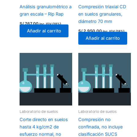
Análisis granulométrico a
Compresión triaxial CD
gran escala – Rip Rap
en suelos granulares,
diámetro 70 mm
S/
767.00
Inc. IGV (18%)
Añadir al carrito
S/
2,950.00
Inc. IGV (18%)
Añadir al carrito
Laboratorio de suelos
Laboratorio de suelos
Corte directo en suelos
Compresión no
hasta 4 kg/cm2 de
confinada, no incluye
esfuerzo normal, no
clasificación SUCS