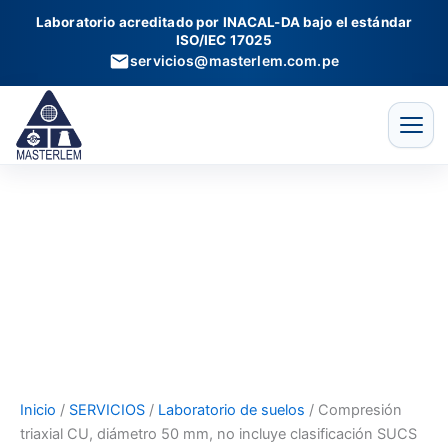
Compresión
Ir
Laboratorio acreditado por INACAL-DA bajo el estándar
triaxial
al
ISO/IEC 17025
CU,
contenido
servicios@masterlem.com.pe
diámetro
50
mm,
no
incluye
clasificación
SUCS
cantidad
Inicio
/
SERVICIOS
/
Laboratorio de suelos
/ Compresión
triaxial CU, diámetro 50 mm, no incluye clasificación SUCS