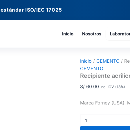
Recipiente
acrilico
 estándar ISO/IEC 17025
ensayo
contracción
cantidad
Inicio
Nosotros
Laborato
Inicio
/
CEMENTO
/ Re
CEMENTO
Recipiente acrili
S/
60.00
Inc. IGV (18%)
Marca Forney (USA). 