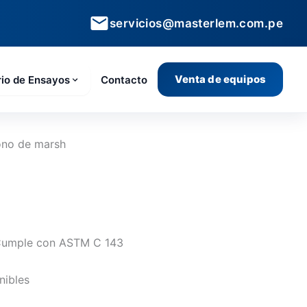
servicios@masterlem.com.pe
Venta de equipos
rio de Ensayos
Contacto
no de marsh
Cumple con ASTM C 143
nibles