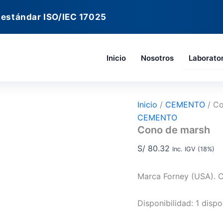
Cono
de
 estándar ISO/IEC 17025
marsh
cantidad
Inicio
Nosotros
Laborato
Inicio
/
CEMENTO
/ Co
CEMENTO
Cono de marsh
S/
80.32
Inc. IGV (18%)
Marca Forney (USA). 
Disponibilidad:
1 dispo