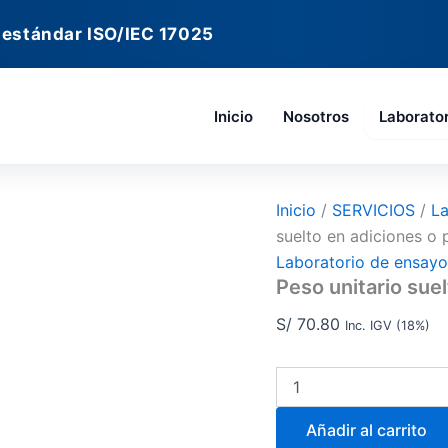
Peso
unitario
 estándar ISO/IEC 17025
suelto
en
adiciones
o
Inicio
Nosotros
Laborato
productos
calcáreos
cantidad
Inicio
/
SERVICIOS
/
La
suelto en adiciones o
Laboratorio de ensay
Peso unitario sue
S/
70.80
Inc. IGV (18%)
Añadir al carrito