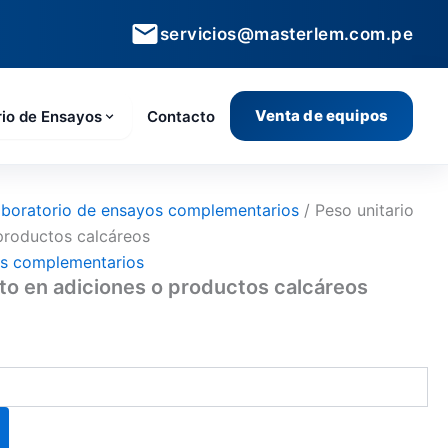
servicios@masterlem.com.pe
Venta de equipos
rio de Ensayos
Contacto
boratorio de ensayos complementarios
/ Peso unitario
 productos calcáreos
os complementarios
lto en adiciones o productos calcáreos