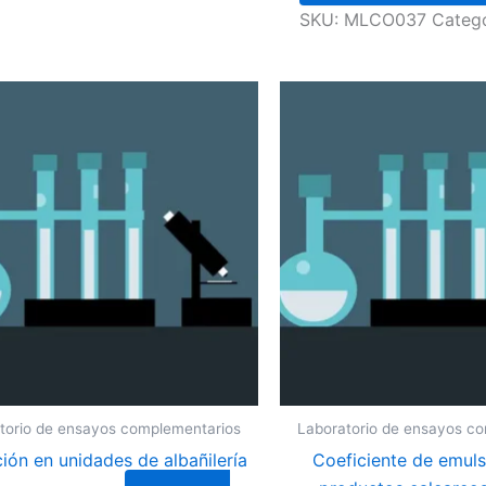
SKU:
MLCO037
Categ
torio de ensayos complementarios
Laboratorio de ensayos c
ión en unidades de albañilería
Coeficiente de emuls