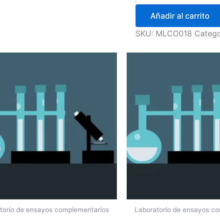
Añadir al carrito
SKU:
MLCO018
Catego
torio de ensayos complementarios
Laboratorio de ensayos c