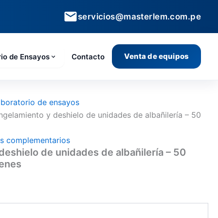
servicios@masterlem.com.pe
Venta de equipos
rio de Ensayos
Contacto
boratorio de ensayos
gelamiento y deshielo de unidades de albañilería – 50
os complementarios
eshielo de unidades de albañilería – 50
menes