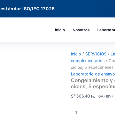
Congelamiento
y
 estándar ISO/IEC 17025
deshielo
de
unidades
de
Inicio
Nosotros
Laborato
albañilería
-
50
ciclos,
5
Inicio
/
SERVICIOS
/
La
especímenes
complementarios
/ Con
cantidad
ciclos, 5 especímenes
Laboratorio de ensay
Congelamiento y d
ciclos, 5 especí
S/
566.40
Inc. IGV (18%)