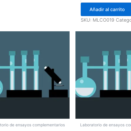
Añadir al carrito
SKU:
MLCO019
Catego
torio de ensayos complementarios
Laboratorio de ensayos c