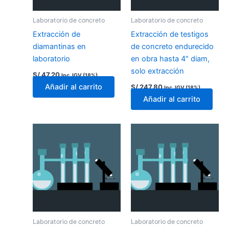
Laboratorio de concreto
Laboratorio de concreto
Extracción de
Extracción de testigos
diamantinas en
de concreto endurecido
laboratorio
en obra hasta 4″ diam,
solo extracción
S/
47.20
Inc. IGV (18%)
Añadir al carrito
S/
247.80
Inc. IGV (18%)
Añadir al carrito
Laboratorio de concreto
Laboratorio de concreto