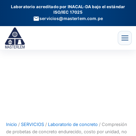
Compresión
Ir
Laboratorio acreditado por INACAL-DA bajo el estándar
de
al
ISO/IEC 17025
probetas
contenido
servicios@masterlem.com.pe
de
concreto
endurecido,
costo
por
unidad,
no
incluye
curado
cantidad
Inicio
/
SERVICIOS
/
Laboratorio de concreto
/ Compresión
de probetas de concreto endurecido, costo por unidad, no