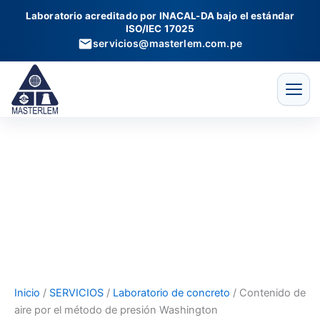
Contenido
Ir
Laboratorio acreditado por INACAL-DA bajo el estándar
de
al
ISO/IEC 17025
aire
contenido
servicios@masterlem.com.pe
por
el
método
de
presión
Washington
cantidad
Inicio
/
SERVICIOS
/
Laboratorio de concreto
/ Contenido de
aire por el método de presión Washington