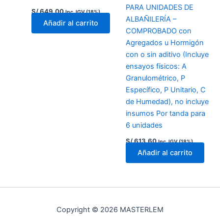
PARA UNIDADES DE
S/
649.00
Inc. IGV (18%)
ALBAÑILERÍA –
Añadir al carrito
COMPROBADO con
Agregados u Hormigón
con o sin aditivo (Incluye
ensayos físicos: A
Granulométrico, P
Específico, P Unitario, C
de Humedad), no incluye
insumos Por tanda para
6 unidades
S/
613.60
Inc. IGV (18%)
Añadir al carrito
Copyright © 2026 MASTERLEM