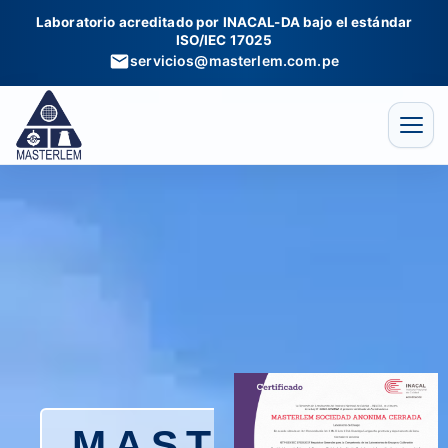
Ir
Laboratorio acreditado por INACAL-DA bajo el estándar
al
ISO/IEC 17025
contenido
servicios@masterlem.com.pe
MASTERLEM