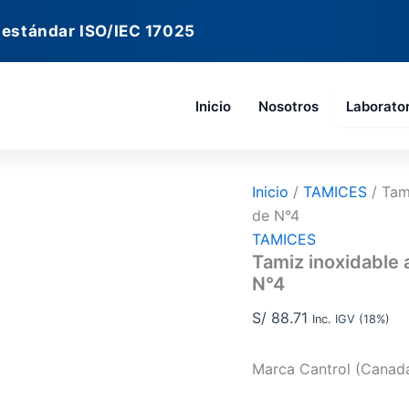
Tamiz
inoxidable
 estándar ISO/IEC 17025
alta
durabilidad
de
8"
Inicio
Nosotros
Laborato
diámetro.
Abertura
de
N°4
cantidad
Inicio
/
TAMICES
/ Tam
de N°4
TAMICES
Tamiz inoxidable 
N°4
S/
88.71
Inc. IGV (18%)
Marca Cantrol (Canad