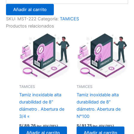
Añadir al carrito
SKU:
MST-222
Categoría:
TAMICES
Productos relacionados
TAMICES
TAMICES
Tamiz inoxidable alta
Tamiz inoxidable alta
durabilidad de 8″
durabilidad de 8″
diámetro . Abertura de
diámetro. Abertura de
3/4 «
N°100
S/
89.76
S/
91.75
Inc. IGV (18%)
Inc. IGV (18%)
Añadir al carrito
Añadir al carrito