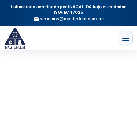
Tamiz
Ir
Laboratorio acreditado por INACAL-DA bajo el estándar
inoxidable
al
ISO/IEC 17025
alta
contenido
servicios@masterlem.com.pe
durabilidad
de
8"
diámetro.
Abertura
de
3"
cantidad