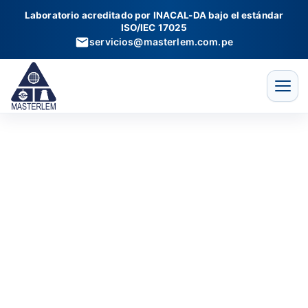
Probeta
Ir
Laboratorio acreditado por INACAL-DA bajo el estándar
de
al
ISO/IEC 17025
1000
contenido
servicios@masterlem.com.pe
ml
cantidad