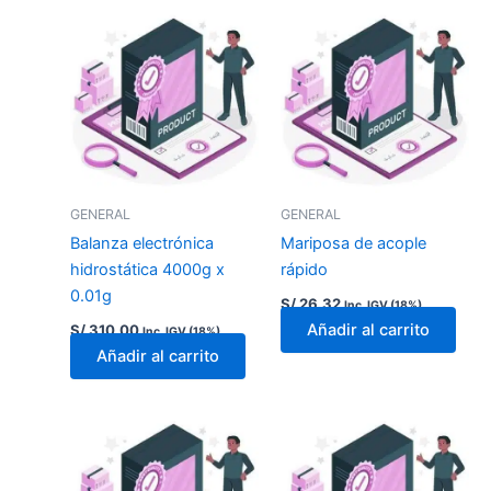
GENERAL
GENERAL
Balanza electrónica
Mariposa de acople
hidrostática 4000g x
rápido
0.01g
S/
26.32
Inc. IGV (18%)
Añadir al carrito
S/
310.00
Inc. IGV (18%)
Añadir al carrito