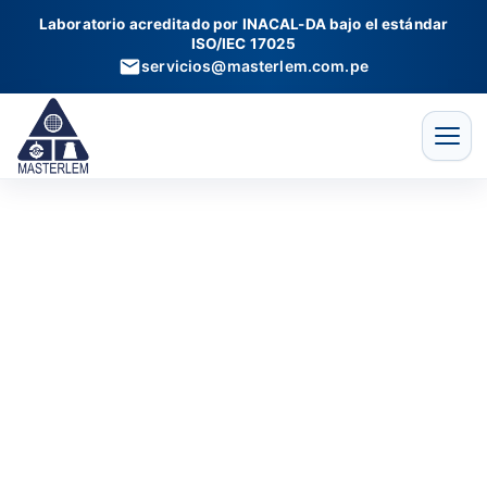
Pistones
Ir
Laboratorio acreditado por INACAL-DA bajo el estándar
de
al
ISO/IEC 17025
CBR
contenido
servicios@masterlem.com.pe
cantidad