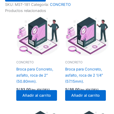
SKU:
MST-181
Categoría:
CONCRETO
Productos relacionados
CONCRETO
CONCRETO
Broca para Concreto,
Broca para Concreto,
asfalto, roca de 2″
asfalto, roca de 2 1/4″
(50.80mm).
(57.15mm).
S/
93.00
S/
98.00
Inc. IGV (18%)
Inc. IGV (18%)
Añadir al carrito
Añadir al carrito