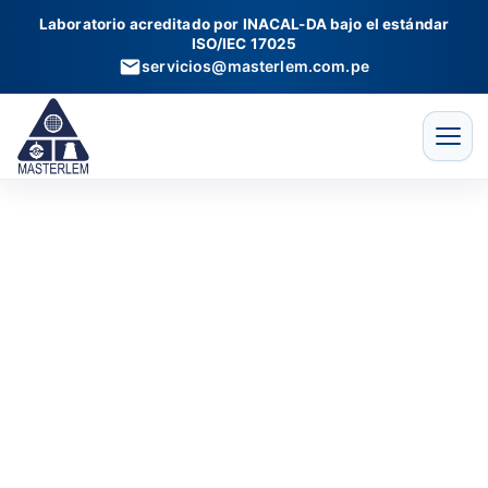
Moldes
Ir
Laboratorio acreditado por INACAL-DA bajo el estándar
de
al
ISO/IEC 17025
plástico
contenido
servicios@masterlem.com.pe
de
4"
x
8"
cantidad