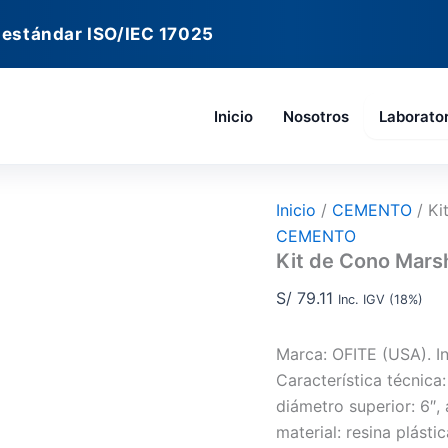
Kit
de
 estándar ISO/IEC 17025
Cono
Marsh
cantidad
Inicio
Nosotros
Laborato
Inicio
/
CEMENTO
/ Ki
CEMENTO
Kit de Cono Mars
S/
79.11
Inc. IGV (18%)
Marca: OFITE (USA). I
Característica técnic
diámetro superior: 6″, 
material: resina plás