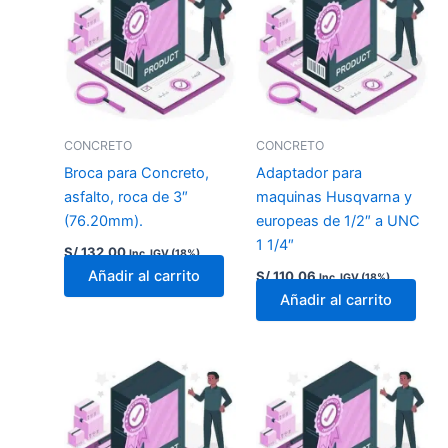
CONCRETO
CONCRETO
Broca para Concreto,
Adaptador para
asfalto, roca de 3″
maquinas Husqvarna y
(76.20mm).
europeas de 1/2″ a UNC
1 1/4″
S/
132.00
Inc. IGV (18%)
Añadir al carrito
S/
110.06
Inc. IGV (18%)
Añadir al carrito