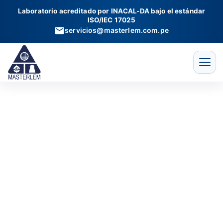
Espárragos
Ir
Laboratorio acreditado por INACAL-DA bajo el estándar
de
al
ISO/IEC 17025
acople
contenido
servicios@masterlem.com.pe
rápido
cantidad