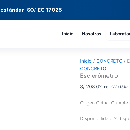
Esclerómetro
cantidad
 estándar ISO/IEC 17025
Inicio
Nosotros
Laborato
Inicio
/
CONCRETO
/ E
CONCRETO
Esclerómetro
S/
208.62
Inc. IGV (18%)
Origen China. Cumple
Disponibilidad:
2 dispo