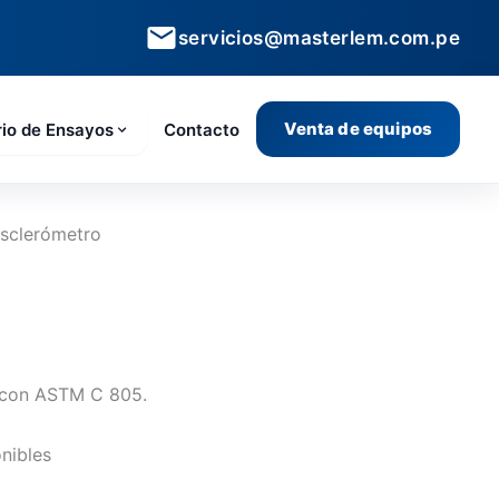
servicios@masterlem.com.pe
Venta de equipos
rio de Ensayos
Contacto
sclerómetro
 con ASTM C 805.
nibles