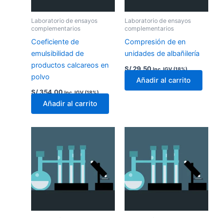
Laboratorio de ensayos
Laboratorio de ensayos
complementarios
complementarios
Coeficiente de
Compresión de en
emulsibilidad de
unidades de albañilería
productos calcareos en
S/
29.50
Inc. IGV (18%)
polvo
Añadir al carrito
S/
354.00
Inc. IGV (18%)
Añadir al carrito