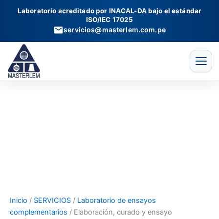
Elaboración,
Ir
Laboratorio acreditado por INACAL-DA bajo el estándar
curado
al
ISO/IEC 17025
y
contenido
servicios@masterlem.com.pe
ensayo
compresión
de
cubos
(3,
7
y
28
días)
cantidad
Inicio
/
SERVICIOS
/
Laboratorio de ensayos
complementarios
/ Elaboración, curado y ensayo