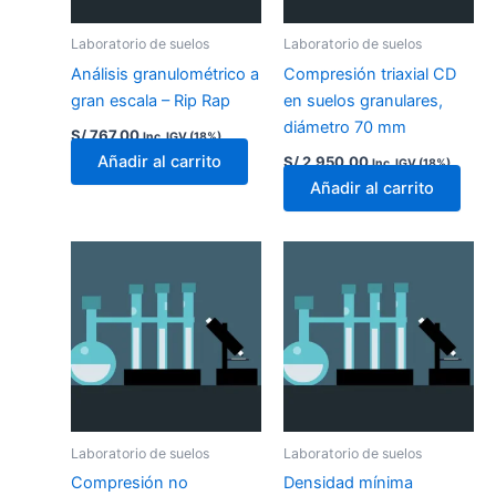
Laboratorio de suelos
Laboratorio de suelos
Análisis granulométrico a
Compresión triaxial CD
gran escala – Rip Rap
en suelos granulares,
diámetro 70 mm
S/
767.00
Inc. IGV (18%)
Añadir al carrito
S/
2,950.00
Inc. IGV (18%)
Añadir al carrito
Laboratorio de suelos
Laboratorio de suelos
Compresión no
Densidad mínima