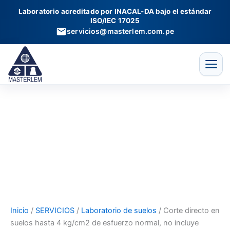
Corte
Ir
Laboratorio acreditado por INACAL-DA bajo el estándar
directo
al
ISO/IEC 17025
en
contenido
servicios@masterlem.com.pe
suelos
hasta
4
kg/cm2
de
esfuerzo
normal,
no
incluye
clasificación
SUCS
cantidad
Inicio
/
SERVICIOS
/
Laboratorio de suelos
/ Corte directo en
suelos hasta 4 kg/cm2 de esfuerzo normal, no incluye