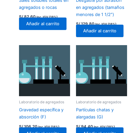
Sales solubles totales en
Desgaste por abrasión
agregados o rocas
en agregados (tamaños
menores de 1 1/2″)
S/
82.60
Inc. IGV (18%)
Añadir al carrito
S/
129.80
Inc. IGV (18%)
Añadir al carrito
Laboratorio de agregados
Laboratorio de agregados
Gravedad específica y
Partículas chatas y
absorción (F)
alargadas (G)
S/
106.20
S/
94.40
Inc. IGV (18%)
Inc. IGV (18%)