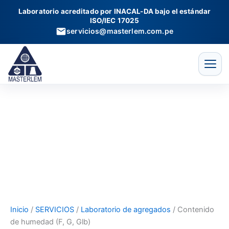
Contenido
Ir
Laboratorio acreditado por INACAL-DA bajo el estándar
de
al
ISO/IEC 17025
humedad
contenido
servicios@masterlem.com.pe
(F,
G,
Glb)
cantidad
Inicio
/
SERVICIOS
/
Laboratorio de agregados
/ Contenido
de humedad (F, G, Glb)