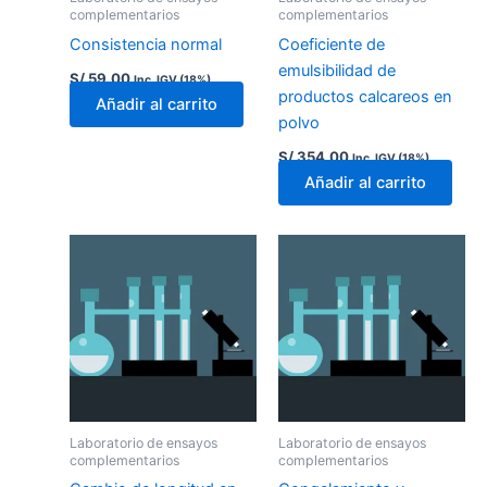
complementarios
complementarios
Consistencia normal
Coeficiente de
emulsibilidad de
S/
59.00
Inc. IGV (18%)
productos calcareos en
Añadir al carrito
polvo
S/
354.00
Inc. IGV (18%)
Añadir al carrito
Laboratorio de ensayos
Laboratorio de ensayos
complementarios
complementarios