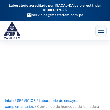
Contenido
Ir
Laboratorio acreditado por INACAL-DA bajo el estándar
de
al
ISO/IEC 17025
humedad
contenido
servicios@masterlem.com.pe
de
la
madera
cantidad
Inicio
/
SERVICIOS
/
Laboratorio de ensayos
complementarios
/ Contenido de humedad de la madera